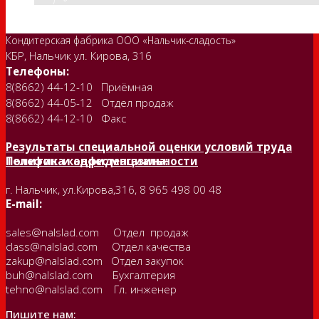
Кондитерская фабрика ООО «Нальчик-сладость»
КБР, Нальчик ул. Кирова, 316
Телефоны:
8(8662) 44-12-10 Приёмная
8(8662) 44-05-12 Отдел продаж
8(8662) 44-12-10 Факс
Результаты специальной оценки условий труда
Политика конфиденциальности
Телефон и адрес магазина:
г. Нальчик, ул.Кирова,316, 8 965 498 00 48
E-mail:
sales@nalslad.com Отдел продаж
class@nalslad.com Отдел качества
zakup@nalslad.com Отдел закупок
buh@nalslad.com Бухгалтерия
tehno@nalslad.com Гл. инженер
Пишите нам: