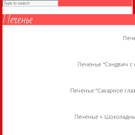
Печенье
Печ
Печенье "Сэндвич с
Печенье "Сахарное гла
Печенье « Шоколадные