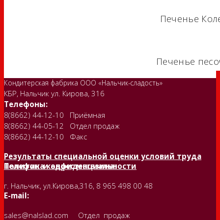
Печенье Коле
Печенье песо
Кондитерская фабрика ООО «Нальчик-сладость»
КБР, Нальчик ул. Кирова, 316
Телефоны:
8(8662) 44-12-10 Приёмная
8(8662) 44-05-12 Отдел продаж
8(8662) 44-12-10 Факс
Результаты специальной оценки условий труда
Политика конфиденциальности
Телефон и адрес магазина:
г. Нальчик, ул.Кирова,316, 8 965 498 00 48
E-mail:
sales@nalslad.com Отдел продаж