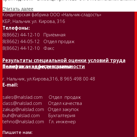
Читать далее
Кондитерская фабрика ООО «Нальчик-сладость»
КБР, Нальчик ул. Кирова, 316
Телефоны:
8(8662) 44-12-10 Приёмная
8(8662) 44-05-12 Отдел продаж
8(8662) 44-12-10 Факс
Результаты специальной оценки условий труда
Политика конфиденциальности
Телефон и адрес магазина:
г. Нальчик, ул.Кирова,316, 8 965 498 00 48
E-mail:
sales@nalslad.com Отдел продаж
class@nalslad.com Отдел качества
zakup@nalslad.com Отдел закупок
buh@nalslad.com Бухгалтерия
tehno@nalslad.com Гл. инженер
Пишите нам: