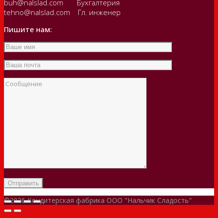
buh@nalslad.com Бухгалтерия
tehno@nalslad.com Гл. инженер
Пишите нам:
©2026 Кондитерская фабрика ООО "Нальчик Сладость"