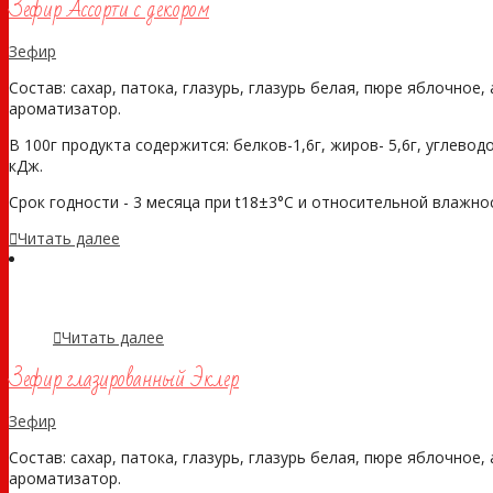
Зефир Ассорти с декором
Зефир
Состав: сахар, патока, глазурь, глазурь белая, пюре яблочное,
ароматизатор.
В 100г продукта содержится: белков-1,6г, жиров- 5,6г, углеводо
кДж.
Срок годности - 3 месяца при t18±3°С и относительной влажности
Читать далее
Читать далее
Зефир глазированный Эклер
Зефир
Состав: сахар, патока, глазурь, глазурь белая, пюре яблочное,
ароматизатор.