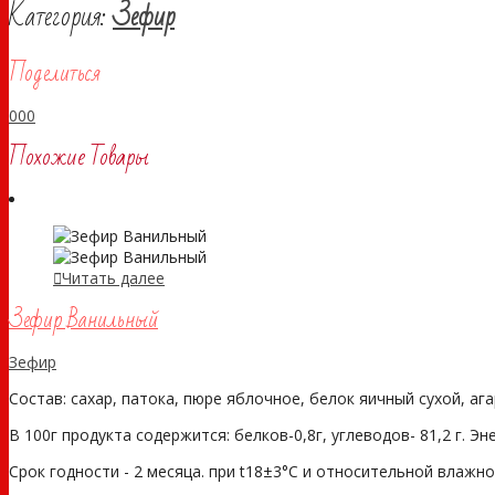
Категория:
Зефир
Поделиться
0
0
0
Похожие Товары
Читать далее
Зефир Ванильный
Зефир
Состав: сахар, патока, пюре яблочное, белок яичный сухой, аг
В 100г продукта содержится: белков-0,8г, углеводов- 81,2 г. Э
Срок годности - 2 месяца. при t18±3°С и относительной влажнос