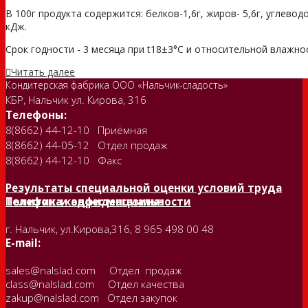
В 100г продукта содержится: белков-1,6г, жиров- 5,6г, углеводо
кДж.
Срок годности - 3 месяца при t18±3°С и относительной влажности
Читать далее
Кондитерская фабрика ООО «Нальчик-сладость»
КБР, Нальчик ул. Кирова, 316
Телефоны:
8(8662) 44-12-10 Приёмная
8(8662) 44-05-12 Отдел продаж
8(8662) 44-12-10 Факс
Результаты специальной оценки условий труда
Политика конфиденциальности
Телефон и адрес магазина:
г. Нальчик, ул.Кирова,316, 8 965 498 00 48
E-mail:
sales@nalslad.com Отдел продаж
class@nalslad.com Отдел качества
zakup@nalslad.com Отдел закупок