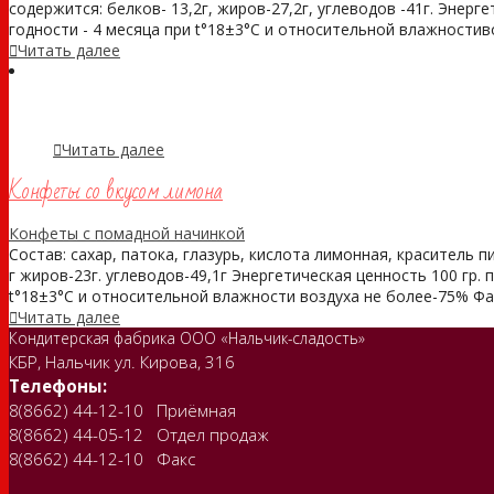
содержится: белков- 13,2г, жиров-27,2г, углеводов -41г. Энерг
годности - 4 месяца при t°18±3°С и относительной влажностивозд
Читать далее
Читать далее
Конфеты со вкусом лимона
Конфеты с помадной начинкой
Состав: сахар, патока, глазурь, кислота лимонная, краситель 
г жиров-23г. углеводов-49,1г Энергетическая ценность 100 гр. 
t°18±3°С и относительной влажности воздуха не более-75% Фасовк
Читать далее
Кондитерская фабрика ООО «Нальчик-сладость»
КБР, Нальчик ул. Кирова, 316
Телефоны:
8(8662) 44-12-10 Приёмная
8(8662) 44-05-12 Отдел продаж
8(8662) 44-12-10 Факс