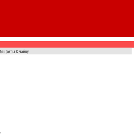
Конфеты К чайку
е
.