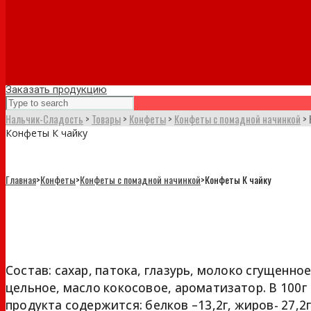
Заказать продукцию
Нальчик-Сладость
>
Товары
>
Конфеты
>
Конфеты с помадной начинкой
>
Конфеты К чайку
Главная
>
Конфеты
>
Конфеты с помадной начинкой
>
Конфеты К чайку
Конфеты К чайку
Состав: сахар, патока, глазурь, молоко сгущенно
цельное, масло кокосовое, ароматизатор. В 100г
продукта содержится: белков –13,2г, жиров- 27,2г