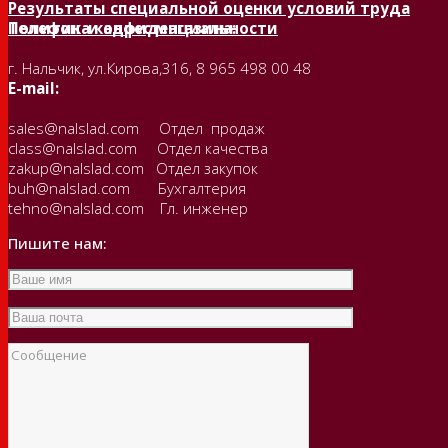
Результаты специальной оценки условий труда
Политика конфиденциальности
Телефон и адрес магазина:
г. Нальчик, ул.Кирова,316, 8 965 498 00 48
E-mail:
sales@nalslad.com Отдел продаж
class@nalslad.com Отдел качества
zakup@nalslad.com Отдел закупок
buh@nalslad.com Бухгалтерия
tehno@nalslad.com Гл. инженер
Пишите нам: