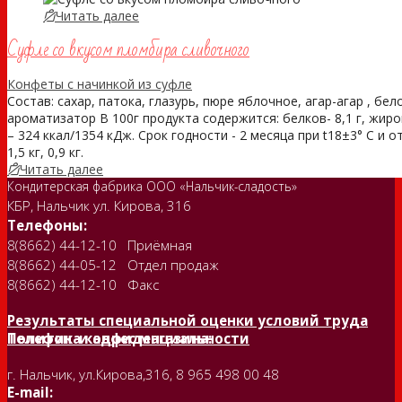
Читать далее
Суфле со вкусом пломбира сливочного
Конфеты с начинкой из суфле
Состав: сахар, патока, глазурь, пюре яблочное, агар-агар , бе
ароматизатор В 100г продукта содержится: белков- 8,1 г, жиро
– 324 ккал/1354 кДж. Срок годности - 2 месяца при t18±3° С и 
1,5 кг, 0,9 кг.
Читать далее
Кондитерская фабрика ООО «Нальчик-сладость»
КБР, Нальчик ул. Кирова, 316
Телефоны:
8(8662) 44-12-10 Приёмная
8(8662) 44-05-12 Отдел продаж
8(8662) 44-12-10 Факс
Результаты специальной оценки условий труда
Политика конфиденциальности
Телефон и адрес магазина:
г. Нальчик, ул.Кирова,316, 8 965 498 00 48
E-mail: