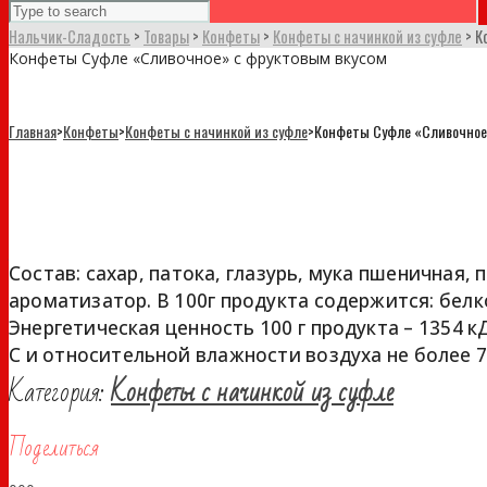
Нальчик-Сладость
>
Товары
>
Конфеты
>
Конфеты с начинкой из суфле
>
К
Конфеты Суфле «Сливочное» с фруктовым вкусом
Главная
>
Конфеты
>
Конфеты с начинкой из суфле
>
Конфеты Суфле «Сливочное
Конфеты Суфле «Сливочное» с фр
Состав: сахар, патока, глазурь, мука пшеничная, п
ароматизатор. В 100г продукта содержится: белков
Энергетическая ценность 100 г продукта – 1354 кД
С и относительной влажности воздуха не более 75
Категория:
Конфеты с начинкой из суфле
Поделиться