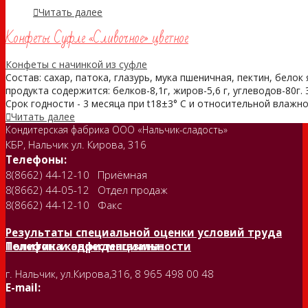
Читать далее
Конфеты Суфле «Сливочное» цветное
Конфеты с начинкой из суфле
Состав: сахар, патока, глазурь, мука пшеничная, пектин, белок
продукта содержится: белков-8,1г, жиров-5,6 г, углеводов-80г.
Срок годности - 3 месяца при t18±3° С и относительной влажнос
Читать далее
Кондитерская фабрика ООО «Нальчик-сладость»
КБР, Нальчик ул. Кирова, 316
Телефоны:
8(8662) 44-12-10 Приёмная
8(8662) 44-05-12 Отдел продаж
8(8662) 44-12-10 Факс
Результаты специальной оценки условий труда
Политика конфиденциальности
Телефон и адрес магазина:
г. Нальчик, ул.Кирова,316, 8 965 498 00 48
E-mail: