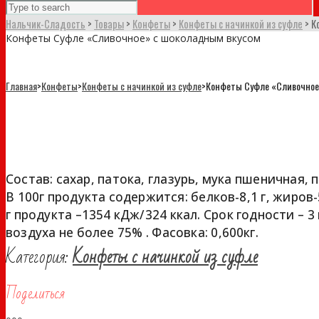
Нальчик-Сладость
>
Товары
>
Конфеты
>
Конфеты с начинкой из суфле
>
К
Конфеты Суфле «Сливочное» с шоколадным вкусом
Главная
>
Конфеты
>
Конфеты с начинкой из суфле
>
Конфеты Суфле «Сливочное
Конфеты Суфле «Сливочное» с ш
Состав: сахар, патока, глазурь, мука пшеничная, 
В 100г продукта содержится: белков-8,1 г, жиров-
г продукта –1354 кДж/324 ккал. Срок годности – 
воздуха не более 75% . Фасовка: 0,600кг.
Категория:
Конфеты с начинкой из суфле
Поделиться