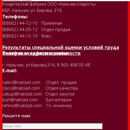
Кондитерская фабрика ООО «Нальчик-сладость»
КБР, Нальчик ул. Кирова, 316
Телефоны:
8(8662) 44-12-10 Приёмная
8(8662) 44-05-12 Отдел продаж
8(8662) 44-12-10 Факс
Результаты специальной оценки условий труда
Политика конфиденциальности
Телефон и адрес магазина:
г. Нальчик, ул.Кирова,316, 8 965 498 00 48
E-mail:
sales@nalslad.com Отдел продаж
class@nalslad.com Отдел качества
zakup@nalslad.com Отдел закупок
buh@nalslad.com Бухгалтерия
tehno@nalslad.com Гл. инженер
Пишите нам: