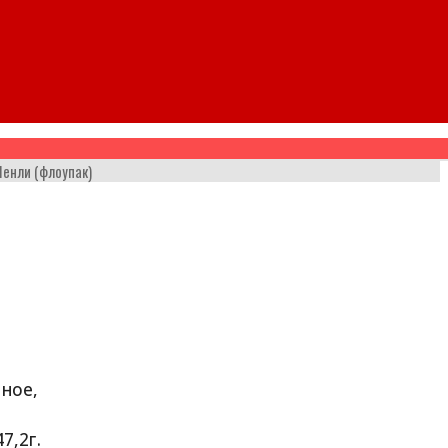
енли (флоупак)
ьное,
7,2г.