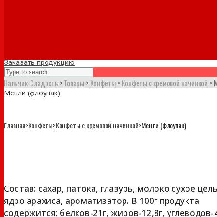
Заказать продукцию
Нальчик-Сладость
>
Товары
>
Конфеты
>
Конфеты с кремовой начинкой
>
М
Менли (флоупак)
Главная
>
Конфеты
>
Конфеты с кремовой начинкой
>
Менли (флоупак)
Менли (флоупак)
Состав: сахар, патока, глазурь, молоко сухое цел
ядро арахиса, ароматизатор. В 100г продукта
содержится: белков-21г, жиров-12,8г, углеводов-4