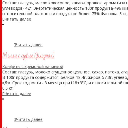
Состав: глазурь, масло кокосовое, какао-порошок, ароматизато
углеводов- 42г. Энергетическая ценность 100г продукта-496 кк
относительной влажности воздуха не более 75% Фасовка: 3 кг, 0
Читать далее
Читать далее
Менли с суфле (флоупак)
Конфеты с кремовой начинкой
Состав: глазурь, молоко сгущенное цельное, сахар, патока, аг
В 100г продукта содержится: белков-18,4г, жиров-57,3г, углев
кДж. Срок годности - 3 месяца при t18±3°С, и относительной влаж
0.5 кг.
Читать далее
Читать далее