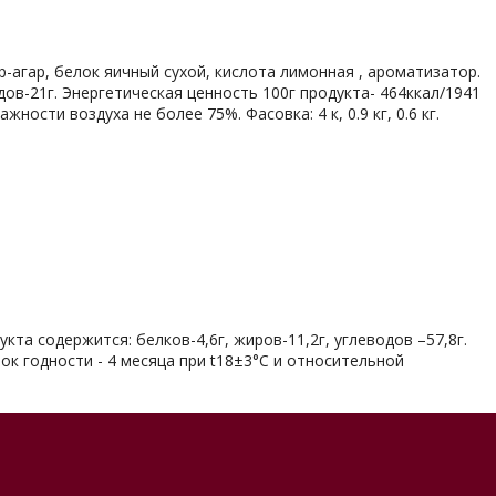
ар-агар, белок яичный сухой, кислота лимонная , ароматизатор.
одов-21г. Энергетическая ценность 100г продукта- 464ккал/1941
ности воздуха не более 75%. Фасовка: 4 к, 0.9 кг, 0.6 кг.
кта содержится: белков-4,6г, жиров-11,2г, углеводов –57,8г.
ок годности - 4 месяца при t18±3°С и относительной