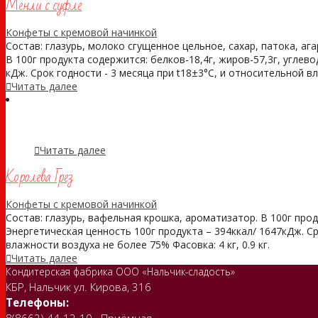
Менли с суфле
Конфеты с кремовой начинкой
Состав: глазурь, молоко сгущенное цельное, сахар, патока, аг
В 100г продукта содержится: белков-18,4г, жиров-57,3г, углев
кДж. Срок годности - 3 месяца при t18±3°С, и относительной влаж
Читать далее
Читать далее
Королева Грез
Конфеты с кремовой начинкой
Состав: глазурь, вафельная крошка, ароматизатор. В 100г проду
Энергетическая ценность 100г продукта – 394ккал/ 1647кДж. Ср
влажности воздуха не более 75% Фасовка: 4 кг, 0.9 кг.
Читать далее
Кондитерская фабрика ООО «Нальчик-сладость»
КБР, Нальчик ул. Кирова, 316
Телефоны: