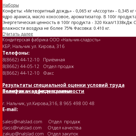
Наборы
Конфеты: «Метеоритный дождь» - 0,065 кг «Ассорти» - 0,345 кг 
ядро арахиса, масло кокосовое, ароматизатор. В 100г продукта 
Энергетическая ценность в 100г продукта - 320 Ккал/1338кДж 
влажности воздуха не более 75% Фасовка: 0.410 кг.
Читать далее
Кондитерская фабрика ООО «Нальчик-сладость»
КБР, Нальчик ул. Кирова, 316
Телефоны:
8(8662) 44-12-10 Приёмная
8(8662) 44-05-12 Отдел продаж
8(8662) 44-12-10 Факс
Результаты специальной оценки условий труда
Политика конфиденциальности
Телефон и адрес магазина:
г. Нальчик, ул.Кирова,316, 8 965 498 00 48
E-mail:
sales@nalslad.com Отдел продаж
class@nalslad.com Отдел качества
zakup@nalslad.com Отдел закупок