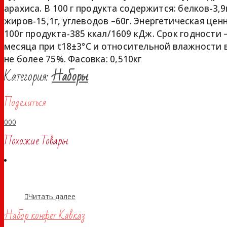
арахиса. В 100 г продукта содержится: белков-3,9
жиров-15,1г, углеводов –60г. Энергетическая цен
100г продукта-385 ккал/1609 кДж. Срок годности –
месяца при t18±3°С и относительной влажности 
не более 75%. Фасовка: 0,510кг
Категория:
Наборы
Поделиться
0
0
0
Похожие Товары
Читать далее
Набор конфет Кавказ