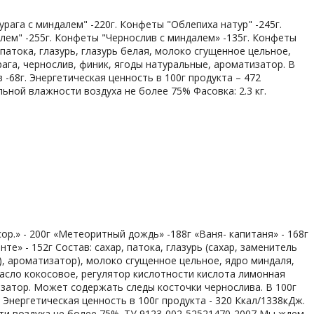
рага с миндалем" -220г. Конфеты "Облепиха натур" -245г.
лем" -255г. Конфеты "Чернослив с миндалем» -135г. Конфеты
 патока, глазурь, глазурь белая, молоко сгущенное цельное,
рага, чернослив, финик, ягоды натуральные, ароматизатор. В
в -68г. Энергетическая ценность в 100г продукта – 472
льной влажности воздуха не более 75% Фасовка: 2.3 кг.
р.» - 200г «Метеоритный дождь» -188г «Ваня- капитаня» - 168г
те» - 152г Состав: сахар, патока, глазурь (сахар, заменитель
), ароматизатор), молоко сгущенное цельное, ядро миндаля,
масло кокосовое, регулятор кислотности кислота лимонная
тизатор. Может содержать следы косточки чернослива. В 100г
г. Энергетическая ценность в 100г продукта - 320 Ккал/1338кДж.
сти воздуха не более 75%. ТУ 9123-002-52521470-2007 Мы ждем