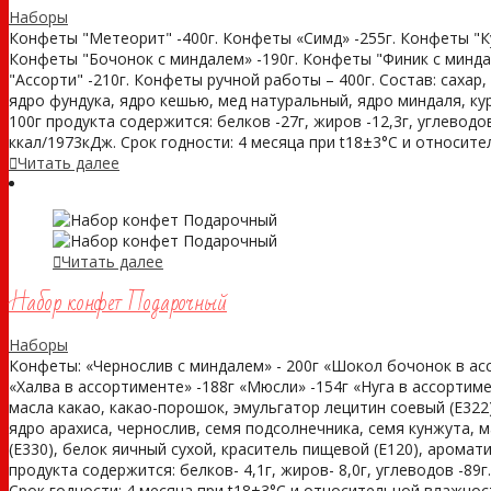
Наборы
Конфеты "Метеорит" -400г. Конфеты «Симд» -255г. Конфеты "Ку
Конфеты "Бочонок с миндалем» -190г. Конфеты "Финик с минда
"Ассорти" -210г. Конфеты ручной работы – 400г. Состав: сахар,
ядро фундука, ядро кешью, мед натуральный, ядро миндаля, ку
100г продукта содержится: белков -27г, жиров -12,3г, углеводо
ккал/1973кДж. Срок годности: 4 месяца при t18±3°С и относите
Читать далее
Читать далее
Набор конфет Подарочный
Наборы
Конфеты: «Чернослив с миндалем» - 200г «Шокол бочонок в ассо
«Халва в ассортименте» -188г «Мюсли» -154г «Нуга в ассортимен
масла какао, какао-порошок, эмульгатор лецитин соевый (Е322
ядро арахиса, чернослив, семя подсолнечника, семя кунжута, 
(Е330), белок яичный сухой, краситель пищевой (Е120), арома
продукта содержится: белков- 4,1г, жиров- 8,0г, углеводов -89
Срок годности: 4 месяца при t18±3°С и относительной влажно