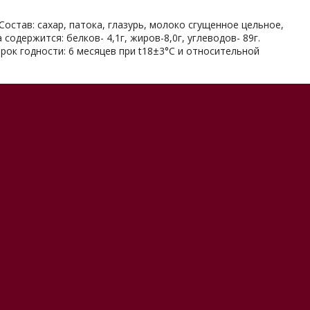
Состав: сахар, патока, глазурь, молоко сгущенное цельное,
содержится: белков- 4,1г, жиров-8,0г, углеводов- 89г.
Срок годности: 6 месяцев при t18±3°С и относительной