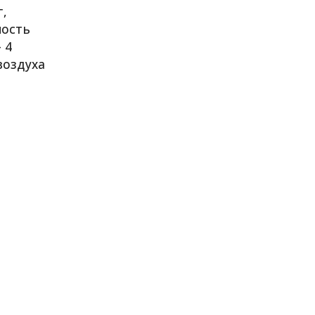
г,
ность
 4
воздуха