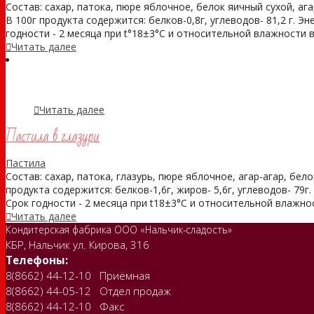
Состав: сахар, патока, пюре яблочное, белок яичный сухой, аг
В 100г продукта содержится: белков-0,8г, углеводов- 81,2 г. Э
годности - 2 месяца при t°18±3°С и относительной влажности во
Читать далее
Читать далее
Пастила в глазури
Пастила
Состав: сахар, патока, глазурь, пюре яблочное, агар-агар, бел
продукта содержится: белков-1,6г, жиров- 5,6г, углеводов- 79г.
Срок годности - 2 месяца при t18±3°С и относительной влажнос
Читать далее
Кондитерская фабрика ООО «Нальчик-сладость»
КБР, Нальчик ул. Кирова, 316
Телефоны:
8(8662) 44-12-10 Приёмная
8(8662) 44-05-12 Отдел продаж
8(8662) 44-12-10 Факс