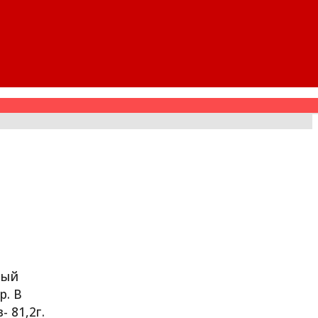
ный
р. В
 81,2г.