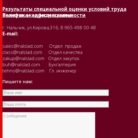
Результаты специальной оценки условий труда
Политика конфиденциальности
Телефон и адрес магазина:
г. Нальчик, ул.Кирова,316, 8 965 498 00 48
E-mail:
sales@nalslad.com Отдел продаж
class@nalslad.com Отдел качества
zakup@nalslad.com Отдел закупок
buh@nalslad.com Бухгалтерия
tehno@nalslad.com Гл. инженер
Пишите нам: