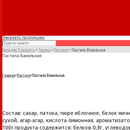
Заказать продукцию
Нальчик-Сладость
>
Товары
>
Пастила
>
Пастила Ванильная
Пастила Ванильная
Главная
>
Пастила
>
Пастила Ванильная
Пастила Ванильная
Состав: сахар, патока, пюре яблочное, белок яич
сухой, агар-агар, кислота лимонная, ароматизато
100г продукта содержится: белков-0,8г, углеводов-