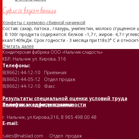
Суфле со вкусом ванили
Конфеты с кремово-сбивной начинкой
Состав: сахар, патока , глазурь, унипектин, молоко сгущенное
. В 100г продукта содержится: белков –1,7 г, жиров- 4,7 г угле
ккал/1409кДж. Срок годности - 3 месяца при t18±3° С и относи
Читать далее
Кондитерская фабрика ООО «Нальчик-сладость»
КБР, Нальчик ул. Кирова, 316
Телефоны:
8(8662) 44-12-10 Приёмная
8(8662) 44-05-12 Отдел продаж
8(8662) 44-12-10 Факс
Результаты специальной оценки условий труда
Политика конфиденциальности
Телефон и адрес магазина:
г. Нальчик, ул.Кирова,316, 8 965 498 00 48
E-mail:
sales@nalslad.com Отдел продаж