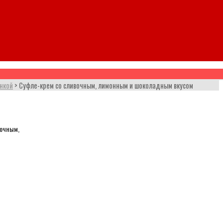
нкой
>
Суфле-крем со сливочным, лимонным и шоколадным вкусом
вочным,
нным
е