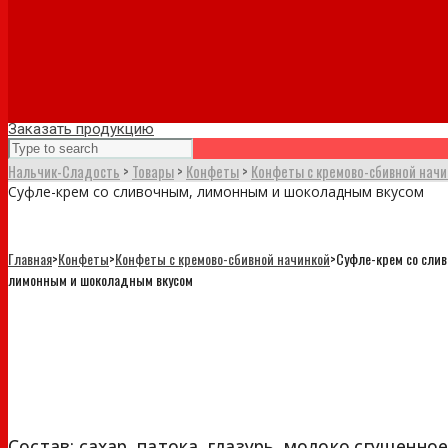
Заказать продукцию
Нальчик-Сладость
>
Товары
>
Конфеты
>
Конфеты с кремово-сбивной начи
Суфле-крем со сливочным, лимонным и шоколадным вкусом
Главная
>
Конфеты
>
Конфеты с кремово-сбивной начинкой
>
Суфле-крем со сли
лимонным и шоколадным вкусом
Суфле-крем со сливочным, лимо
и шоколадным вкусом
Состав: сахар, патока, глазурь, молоко сгущенно