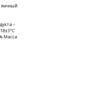
к яичный
дукта –
t18±3°С
5% Масса