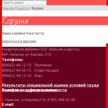
Нальчик-Сладость
>
Корзина
Корзина
Ваша корзина пока пуста.
Вернуться в магазин
Кондитерская фабрика ООО «Нальчик-сладость»
КБР, Нальчик ул. Кирова, 316
Телефоны:
8(8662) 44-12-10 Приёмная
8(8662) 44-05-12 Отдел продаж
8(8662) 44-12-10 Факс
Результаты специальной оценки условий труда
Политика конфиденциальности
Телефон и адрес магазина:
г. Нальчик, ул.Кирова,316, 8 965 498 00 48
E-mail: